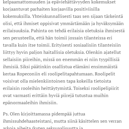
kelpaamattomuuden ja epäviehättävyyden kokemukset
korjaantuvat parhaiten korjaavilla positiviisilla
kokemuksilla. Yhteiskunnallisesti taas sen sijaan tärkeintä
olisi, että ihmiset oppisivat ymmärtämään ja hyväksymään
erilaisuuksia. Pahinta on tehdä erilaisia oletuksia ihmisestä
sen perusteella, että hän toimii jossain tilanteissa eri
tavalla kuin itse toimii. Erityisesti sosiaalisiin tilanteisiin
liittyy hyvin paljon haitallisia oletuksia. Olenkin ajatellut
sellaisiin piireihin, missä on enemmän ei niin tyypillisiä
ihmisiä. Siksi päätinkin osallistua elämäni ensimmäistä
kertaa Ropeconiin eli roolipelitapahtumaan. Roolipelit
voisivat olla mielenkiintoinen tapa kokeilla tietoista
erilaisin rooleihin heittäytymistä. Toiseksi roolipelipiirit
ovat varmasti erittäin hyviä piirejä tutustua muihin
epänormaaleihin ihmisiin.
Ps. Olen kirjoittamassa pidempää juttua
ihmissuhdehaasteistani, mutta siinä käsittelen sen verran
arkoja aiheita (kuten seksuaalisuutta ja