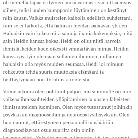
oli monella tapaa erityinen, mikä varmasti vaikuttaa myös
siihen, miksi uuden kumppanin löytäminen on kestänyt
niin kauan. Vaikka muistelen kaiholla edellistä suhdettani,
niin se ei tarkoita, että haluisin meidän palaavan yhteen.
Haluaisin vain kokea niitä samoja ihania kokemuksia, mitä
sain Heidin kanssa kokea. Heidi on ollut niitä harvoja
ihmisiä, keiden koen oikeasti ymmärtävän minua. Heidin
kanssa pystyin olemaan sellainen ihminen, millainen
haluaisin olla myös muiden seurassa. Heidi loi minuun
rohkeutta tehdä suuria muutoksia elämääni ja
heittäytymään pois totutuista rooleista.
Viime aikoina olen pohtinut paljon, miksi minulle on niin
vaikeaa ihmissuhteiden ylläpitäminen ja uusien läheisten
ihmissuhteiden luominen. Olen myös tutustunut joihinkin
psyykkisiin diagnooseihin ja neuroepätyyllisyyksiin. Olen
huomannut, että estyneen persoonallisuushäiriön
diagnoosikuvaus osuu suurilta osin omiin
kokemuksiini. Kokeilin myös autismintestiä, jossa arvoni