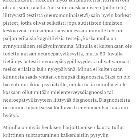
oli autismin rajalla. Autismin maskaamiseen (piilottelu)
liittyvästä testistä (neuromoninaiset.fi) sain hyvin korkeat
pisteet, jotka olivat selkeästi jopa autististen ihmisten
keskiarvoa korkeampia. Lapsuudessani minulle tehtiin
paljon erilaisia kognitiivisia testejä, koska mulla on
synnynnäinen selkäydinvamma. Minulla ei kuitenkaan ole
todettu mitään neuroepätyyllisyyttä, mutta 80-luvulla
tietämys ja testit neuroepätyypillisyydestä olivat varmasti
melko erilaisia kuin nykypäivänä. Minua ei kuitenkaan
kiinnosta saada yhtään enempää diagnooseja. Siksi en ole
hakeutunut ikinä psykiatrille, minkä takia minulla ei ole
koskaan ollut mitään mielenterveysdiagnoosia tai
neuroepätyyllisyyteen liittyvää diagnoosia. Diagnooseista
on minun tapauksessa luultavasti enemmän haittaa kuin
hyötyä.
Minulla on myös henkisen harjoittamisen kautta tullut
kriittinen suhtautuminen kaikenlaisiin pysyviin