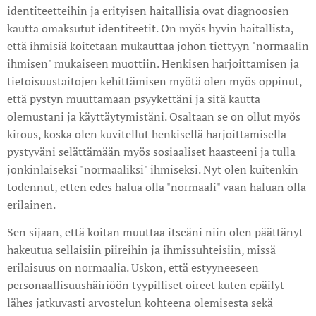
identiteetteihin ja erityisen haitallisia ovat diagnoosien
kautta omaksutut identiteetit. On myös hyvin haitallista,
että ihmisiä koitetaan mukauttaa johon tiettyyn "normaalin
ihmisen" mukaiseen muottiin. Henkisen harjoittamisen ja
tietoisuustaitojen kehittämisen myötä olen myös oppinut,
että pystyn muuttamaan psyykettäni ja sitä kautta
olemustani ja käyttäytymistäni. Osaltaan se on ollut myös
kirous, koska olen kuvitellut henkisellä harjoittamisella
pystyväni selättämään myös sosiaaliset haasteeni ja tulla
jonkinlaiseksi "normaaliksi" ihmiseksi. Nyt olen kuitenkin
todennut, etten edes halua olla "normaali" vaan haluan olla
erilainen.
Sen sijaan, että koitan muuttaa itseäni niin olen päättänyt
hakeutua sellaisiin piireihin ja ihmissuhteisiin, missä
erilaisuus on normaalia. Uskon, että estyyneeseen
personaallisuushäiriöön tyypilliset oireet kuten
epäilyt
lähes jatkuvasti arvostelun kohteena olemisesta sekä