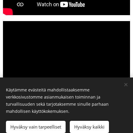
Käytämme evästeitä mahdollistaaksemme
verkkosivustomme asianmukaisen toiminnan ja
turvallisuuden sekä tarjotaksemme sinulle parhaan
mahdollisen käyttökokemuksen.
Sivun k
uvat minusta (signeeratut): Kristina Tsvetkova
https://kristinatsvetkovaphoto.wordpress.com/
Hyväksy vain tarpeelliset
Hyväksy kaikki
Luotu
Webnodella
Evästeet