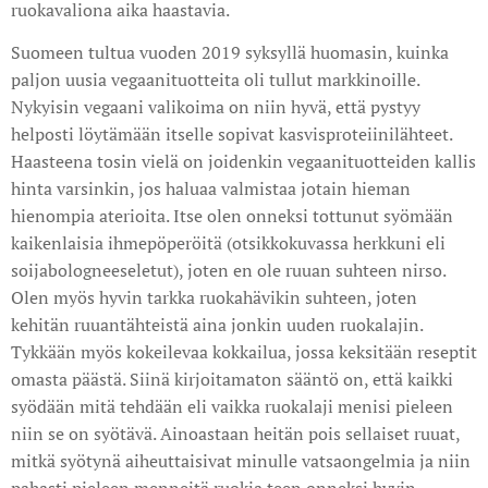
ruokavaliona aika haastavia.
Suomeen tultua vuoden 2019 syksyllä huomasin, kuinka
paljon uusia vegaanituotteita oli tullut markkinoille.
Nykyisin vegaani valikoima on niin hyvä, että pystyy
helposti löytämään itselle sopivat kasvisproteiinilähteet.
Haasteena tosin vielä on joidenkin vegaanituotteiden kallis
hinta varsinkin, jos haluaa valmistaa jotain hieman
hienompia aterioita. Itse olen onneksi tottunut syömään
kaikenlaisia ihmepöperöitä (otsikkokuvassa herkkuni eli
soijabologneeseletut), joten en ole ruuan suhteen nirso.
Olen myös hyvin tarkka ruokahävikin suhteen, joten
kehitän ruuantähteistä aina jonkin uuden ruokalajin.
Tykkään myös kokeilevaa kokkailua, jossa keksitään reseptit
omasta päästä. Siinä kirjoitamaton sääntö on, että kaikki
syödään mitä tehdään eli vaikka ruokalaji menisi pieleen
niin se on syötävä. Ainoastaan heitän pois sellaiset ruuat,
mitkä syötynä aiheuttaisivat minulle vatsaongelmia ja niin