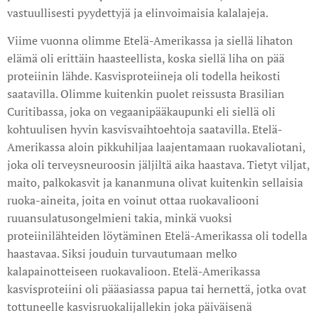
vastuullisesti pyydettyjä ja elinvoimaisia kalalajeja.
Viime vuonna olimme Etelä-Amerikassa ja siellä lihaton
elämä oli erittäin haasteellista, koska siellä liha on pää
proteiinin lähde. Kasvisproteiineja oli todella heikosti
saatavilla. Olimme kuitenkin puolet reissusta Brasilian
Curitibassa, joka on vegaanipääkaupunki eli siellä oli
kohtuulisen hyvin kasvisvaihtoehtoja saatavilla. Etelä-
Amerikassa aloin pikkuhiljaa laajentamaan ruokavaliotani,
joka oli terveysneuroosin jäljiltä aika haastava. Tietyt viljat,
maito, palkokasvit ja kananmuna olivat kuitenkin sellaisia
ruoka-aineita, joita en voinut ottaa ruokavaliooni
ruuansulatusongelmieni takia, minkä vuoksi
proteiinilähteiden löytäminen Etelä-Amerikassa oli todella
haastavaa. Siksi jouduin turvautumaan melko
kalapainotteiseen ruokavalioon. Etelä-Amerikassa
kasvisproteiini oli pääasiassa papua tai hernettä, jotka ovat
tottuneelle kasvisruokalijallekin joka päiväisenä