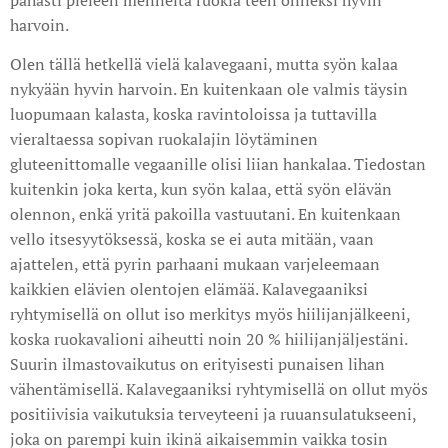
pahasti pieleen menneitä ruokia teen onneksi hyvin
harvoin.
Olen tällä hetkellä vielä kalavegaani, mutta syön kalaa
nykyään hyvin harvoin. En kuitenkaan ole valmis täysin
luopumaan kalasta, koska ravintoloissa ja tuttavilla
vieraltaessa sopivan ruokalajin löytäminen
gluteenittomalle vegaanille olisi liian hankalaa. Tiedostan
kuitenkin joka kerta, kun syön kalaa, että syön elävän
olennon, enkä yritä pakoilla vastuutani. En kuitenkaan
vello itsesyytöksessä, koska se ei auta mitään, vaan
ajattelen, että pyrin parhaani mukaan varjeleemaan
kaikkien elävien olentojen elämää. Kalavegaaniksi
ryhtymisellä on ollut iso merkitys myös hiilijanjälkeeni,
koska ruokavalioni aiheutti noin 20 % hiilijanjäljestäni.
Suurin ilmastovaikutus on erityisesti punaisen lihan
vähentämisellä. Kalavegaaniksi ryhtymisellä on ollut myös
positiivisia vaikutuksia terveyteeni ja ruuansulatukseeni,
joka on parempi kuin ikinä aikaisemmin vaikka tosin