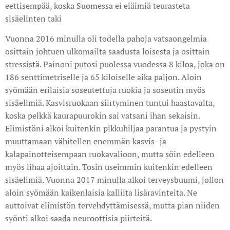
eettisempää, koska Suomessa ei eläimiä teurasteta
sisäelinten taki
Vuonna 2016 minulla oli todella pahoja vatsaongelmia
osittain johtuen ulkomailta saadusta loisesta ja osittain
stressistä. Painoni putosi puolessa vuodessa 8 kiloa, joka on
186 senttimetriselle ja 65 kiloiselle aika paljon. Aloin
syömään erilaisia soseutettuja ruokia ja soseutin myös
sisäelimiä. Kasvisruokaan siirtyminen tuntui haastavalta,
koska pelkkä kaurapuurokin sai vatsani ihan sekaisin.
Elimistöni alkoi kuitenkin pikkuhiljaa parantua ja pystyin
muuttamaan vähitellen enemmän kasvis- ja
kalapainotteisempaan ruokavalioon, mutta söin edelleen
myös lihaa ajoittain. Tosin useimmin kuitenkin edelleen
sisäelimiä. Vuonna 2017 minulla alkoi terveysbuumi, jollon
aloin syömään kaikenlaisia kalliita lisäravinteita. Ne
auttoivat elimistön tervehdyttämisessä, mutta pian niiden
syönti alkoi saada neuroottisia piirteitä.