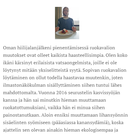
Oman hiilijalanjälkeni pienentämisessä ruokavalion
muutokset ovat olleet kaikista haasteellisimpia. Olen koko
ikäni kärsinyt erilaisista vatsaongelmista, joille ei ole
löytynyt mitään yksiselitteistä syytä. Sopivan ruokavalion
löytäminen on ollut todella haastavaa muutenkin, joten
ilmastonäkökulman sisällyttäminen siihen tuntui lähes
mahdottomalta. Vuonna 2016 seurustelin kasvissyöjän
kanssa ja hän sai minutkin hieman muuttamaan
ruokatottumuksiani, vaikka hän ei minua siihen
painostanutkaan. Aloin ensiksi muuttamaan lihansyönnin
sisäelinten syömiseen (pääasiassa kanansydämiä), koska
ajattelin sen olevan ainakin hieman ekologisempaa ja