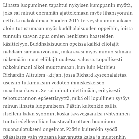
Lihasta luopuminen tapahtui nykyisen kumppanin myötä,
joka sai minut enemmän ajattelemaan myös lihansyönnin
eettistä näkökulmaa. Vuoden 2017 terveysbuumiin aikaan
aloin tutustumaan myös buddhalaisuuden oppeihin, joista
tunnuin saavan apua omien henkisten haasteiden
käsittelyyn. Buddhalaisuuden opeissa kaikki eliölajit
nähdään samanarvoisina, mikä avasi myös minun silmäni
näkemään muut eliölajit uudessa valossa. Lopullisesti
näkökulmani alkoi muuttumaan, kun luin Mathieu
Richardin Altruism -kirjan, jossa Richard kyseenalaistaa
useisiin tutkimuksiin vedoten ihmiskeskeisen
maailmankuvan. Se sai minut miettimään, erityisesti
tehotuotannon epäeettisyyttä, mikä oli lopullinen sysäys
minun lihasta luopumiseen. Päätin kuitenkin sallia
itselleni kalan syönnin, koska täysvegaaniksi ryhtyminen
tuntui edelleen liian haastavalta ottaen huomioon
ruuansulatukseni ongelmat. Päätin kuitenkin syödä
pääasiassa vain vapaana kasvanutta kalaa ja muutenkin