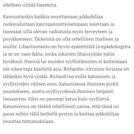
edelleen riittää haasteita.
Kannustankin kaikkia muuttamaan pikkuhiljaa
ruokavaliotaan kasvispainotteisempaan suuntaan ja
huomaat sillä olevan vaikutusta myös terveyteen ja
psyykkeeseen. Tärkeintä on olla rehellinen itselleen ja
muille. Lihantuotanto on hyvin epäeettistä ja epäekologista
ja se on vaan fakta, jonka jokaisen lihansyöjän tulisi
hyväksyä. Itsensä tai muiden syyllistäminen ei kuitenkaan
ole oikea tapa käsitellä asia. Richardin Altruism-kirjassa on
tähänkin hyvä vinkki. Richard tuo esille katumisen ja
syyllisyyden välisen eron. Katumisessa ihminen pyrkii
muutokseen, mutta syyllisyydessä ihminen helposti
lamaantuu. Siksi on parempi katua kuin syyllistyä.
Katumisessa on tärkeä rehellisesti sanoa, että tämä on
paras mihin tällä hetkellä pystyn ja koittaa pikkuhiljaa
muuttaa tottumuksiaan.