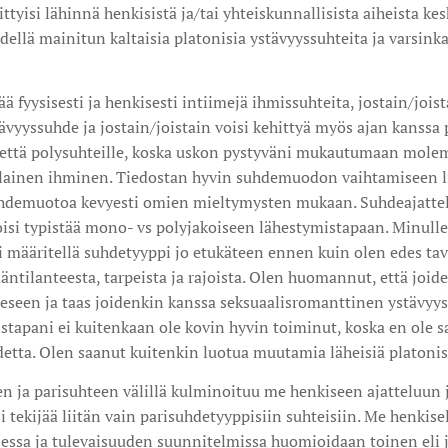
ttyisi lähinnä henkisistä ja/tai yhteiskunnallisista aiheista k
edellä mainitun kaltaisia platonisia ystävyyssuhteita ja varsink
ää fyysisesti ja henkisesti intiimejä ihmissuhteita, jostain/joist
vyyssuhde ja jostain/joistain voisi kehittyä myös ajan kanssa
 että polysuhteille, koska uskon pystyväni mukautumaan mole
lainen ihminen. Tiedostan hyvin suhdemuodon vaihtamiseen lii
 suhdemuotoa kevyesti omien mieltymysten mukaan. Suhdeajattel
voisi typistää mono- vs polyjakoiseen lähestymistapaan. Minul
isi määritellä suhdetyyppi jo etukäteen ennen kuin olen edes ta
ntilanteesta, tarpeista ja rajoista. Olen huomannut, että joid
eseen ja taas joidenkin kanssa seksuaalisromanttinen ystävyy
tapani ei kuitenkaan ole kovin hyvin toiminut, koska en ole s
etta. Olen saanut kuitenkin luotua muutamia läheisiä platonis
n ja parisuhteen välillä kulminoituu me henkiseen ajatteluun 
 tekijää liitän vain parisuhdetyyppisiin suhteisiin. Me henkisel
arjessa ja tulevaisuuden suunnitelmissa huomioidaan toinen eli 