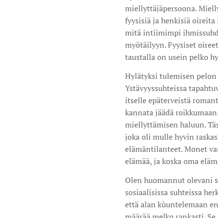
miellyttäjäpersoona. Miell
fyysisiä ja henkisiä oireit
mitä intiimimpi ihmissuhd
myötäilyyn. Fyysiset oiree
taustalla on usein pelko h
Hylätyksi tulemisen pelon 
Ystävyyssuhteissa tapahtuv
itselle epäterveistä romant
kannata jäädä roikkumaan.
miellyttämisen haluun. Täst
joka oli mulle hyvin raskas
elämäntilanteet. Monet va
elämää, ja koska oma elämä
Olen huomannut olevani sos
sosiaalisissa suhteissa her
että alan kùuntelemaan ene
määrää melko rankasti. Se 