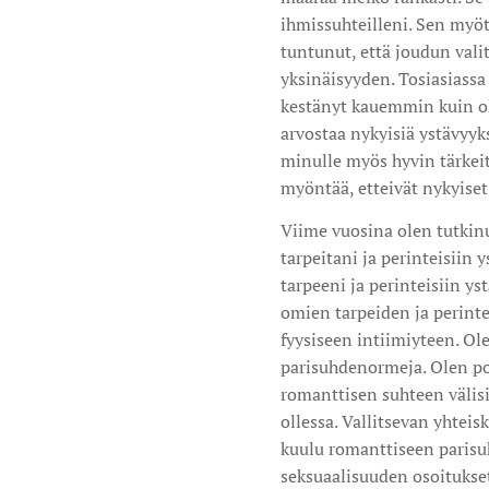
ihmissuhteilleni. Sen myöt
tuntunut, että joudun vali
yksinäisyyden. Tosiasiassa
kestänyt kauemmin kuin oli
arvostaa nykyisiä ystävyyks
minulle myös hyvin tärkeit
myöntää, etteivät nykyiset 
Viime vuosina olen tutkinu
tarpeitani ja perinteisiin 
tarpeeni ja perinteisiin y
omien tarpeiden ja perinte
fyysiseen intiimiyteen. Ol
parisuhdenormeja. Olen poht
romanttisen suhteen välisi
ollessa. Vallitsevan yhtei
kuulu romanttiseen parisuht
seksuaalisuuden osoitukset