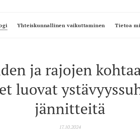
ogi
Yhteiskunnallinen vaikuttaminen
Tietoa m
iden ja rajojen kohta
et luovat ystävyyssuh
jännitteitä
17.10.2024