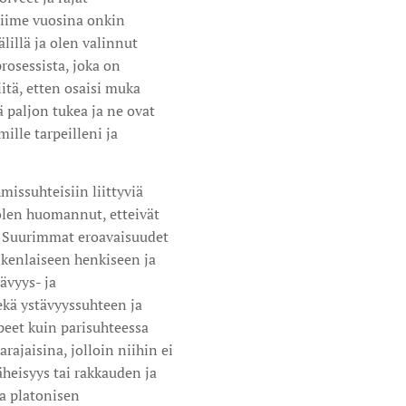
 Viime vuosina onkin
illä ja olen valinnut
rosessista, joka on
itä, etten osaisi muka
ä paljon tukea ja ne ovat
lle tarpeilleni ja
missuhteisiin liittyviä
a olen huomannut, etteivät
in. Suurimmat eroavaisuudet
ikenlaiseen henkiseen ja
ävyys- ja
sekä ystävyyssuhteen ja
peet kuin parisuhteessa
ajaisina, jolloin niihin ei
äheisyys tai rakkauden ja
a platonisen