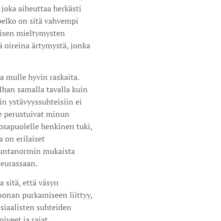
joka aiheuttaa herkästi
 pelko on sitä vahvempi
oisen mieltymysten
ä oireina ärtymystä, jonka
a mulle hyvin raskaita.
Ihan samalla tavalla kuin
in ystävyyssuhteisiin ei
ne perustuivat minun
 osapuolelle henkinen tuki,
a on erilaiset
skuntanormin mukaista
seurassaan.
 sitä, että väsyn
soonan purkamiseen liittyy,
siaalisten suhteiden
iveet ja rajat