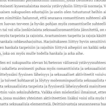
nut enemmän polyamorisiin ihmisiin, jossa tietoisesti rikotaa
toisesti kyseenalaistaa monia ystävyyksiin liittyviä normeja. 
isen sukupuolen edustajiin ja usein olen tutustunut heihin a
en nimittäin halunnut, että seuraava romanttinen suhteeni alk
 luovan terveen ja hyvän pohjan myös romanttiselle suhteelle.
 tai voi olla jonkinlaista seksuaalisromanttista jännitettä, on e
ös tarpeista ja rajoista. Avartuminen tarpeita ja rajoja käsitt
ankala rohkeusharjoitus. Harjoitukseen liittyy hyvin sensitiivis
en hankala tarpeisiin ja rajoihin liittyvä aihepiiri on kaikki s
u, joka on myös mulle todella hankala ja arka aihe.
n eri sukupuolta olevan bi/heteron välisessä ystävyyssuhteess
ei uskalleta avoimesti puhua myös romanttisista ja seksuaalisista
elyssäni fyysinen läheisyys ja seksuaaliset aktiviteetit voisi
at ja toiveet kohtaavat ja löytyy molemminpuolista seksuaalis
sta seksuaalisista tarpeista ja fyysisestä läheisyydestä mainits
etsin vain seksisuhdetta. Vaikka olen mielestäni ilmaissut, ett
, jossa muiden yhteisten aktiviteettien lisäksi voisi olla myös f
umatta seksuaalisia elementtejä. Deittisivustoja seuranneena 