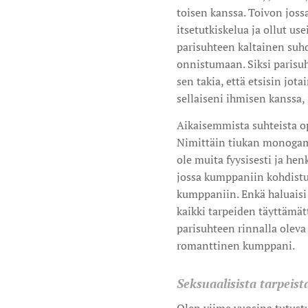
toisen kanssa. Toivon joss
itsetutkiskelua ja ollut us
parisuhteen kaltainen suhd
onnistumaan. Siksi parisuhd
sen takia, että etsisin jot
sellaiseni ihmisen kanssa
Aikaisemmista suhteista 
Nimittäin tiukan monogami
ole muita fyysisesti ja he
jossa kumppaniin kohdistuu 
kumppaniin. Enkä haluaisi 
kaikki tarpeiden täyttämät
parisuhteen rinnalla olev
romanttinen kumppani.
Seksuaalisista tarpeist