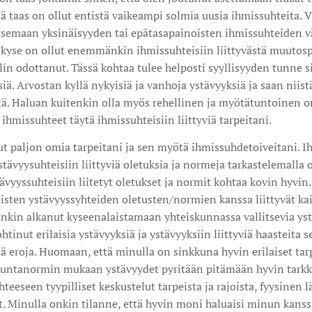
ä taas on ollut entistä vaikeampi solmia uusia ihmissuhteita.
tsemaan yksinäisyyden tai epätasapainoisten ihmissuhteiden väl
 kyse on ollut enemmänkin ihmissuhteisiin liittyvästä muutosp
n odottanut. Tässä kohtaa tulee helposti syyllisyyden tunne si
iä. Arvostan kyllä nykyisiä ja vanhoja ystävyyksiä ja saan niist
ä. Haluan kuitenkin olla myös rehellinen ja myötätuntoinen omi
ihmissuhteet täytä ihmissuhteisiin liittyviä tarpeitani.
t paljon omia tarpeitani ja sen myötä ihmissuhdetoiveitani. Ih
ystävyysuhteisiin liittyviä oletuksia ja normeja tarkastelemall
stävyyssuhteisiin liitetyt oletukset ja normit kohtaa kovin hyv
isten ystävyyssyhteiden oletusten/normien kanssa liittyvät ka
enkin alkanut kyseenalaistamaan yhteiskunnassa vallitsevia yst
inut erilaisia ystävyyksiä ja ystävyyksiin liittyviä haasteita 
ä eroja. Huomaan, että minulla on sinkkuna hyvin erilaiset tar
skuntanormin mukaan ystävyydet pyritään pitämään hyvin tarkkar
eeseen tyypilliset keskustelut tarpeista ja rajoista, fyysinen l
. Minulla onkin tilanne, että hyvin moni haluaisi minun kanss