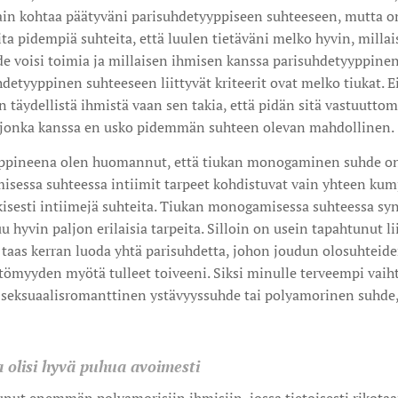
ain kohtaa päätyväni parisuhdetyyppiseen suhteeseen, mutta on
eita pidempiä suhteita, että luulen tietäväni melko hyvin, mill
e voisi toimia ja millaisen ihmisen kanssa parisuhdetyyppinen 
etyyppinen suhteeseen liittyvät kriteerit ovat melko tiukat. Eik
ain täydellistä ihmistä vaan sen takia, että pidän sitä vastuutt
, jonka kanssa en usko pidemmän suhteen olevan mahdollinen.
oppineena olen huomannut, että tiukan monogaminen suhde on
sessa suhteessa intiimit tarpeet kohdistuvat vain yhteen kum
nkisesti intiimejä suhteita. Tiukan monogamisessa suhteessa syn
hyvin paljon erilaisia tarpeita. Silloin on usein tapahtunut lii
taas kerran luoda yhtä parisuhdetta, johon joudun olosuhteid
tömyyden myötä tulleet toiveeni. Siksi minulle terveempi vaiht
a seksuaalisromanttinen ystävyyssuhde tai polyamorinen suhde
a olisi hyvä puhua avoimesti