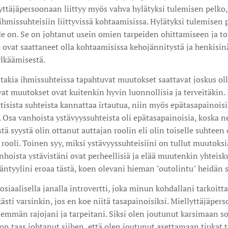
yttäjäpersoonaan liittyy myös vahva hylätyksi tulemisen pelko, 
a ihmissuhteisiin liittyvissä kohtaamisissa. Hylätyksi tulemisen
e on. Se on johtanut usein omien tarpeiden ohittamiseen ja t
t ovat saattaneet olla kohtaamisissa kehojännitystä ja henkisin
ylkäämisestä.
takia ihmissuhteissa tapahtuvat muutokset saattavat joskus oll
at muutokset ovat kuitenkin hyvin luonnollisia ja terveitäkin. 
tisista suhteista kannattaa irtautua, niin myös epätasapainoisi
 Osa vanhoista ystävyyssuhteista oli epätasapainoisia, koska 
ä syystä olin ottanut auttajan roolin eli olin toiselle suhteen
 rooli. Toinen syy, miksi ystävyyssuhteisiini on tullut muutoksi
nhoista ystävistäni ovat perheellisiä ja elää muutenkin yhtei
ntyylini eroaa tästä, koen olevani hieman "outolintu" heidän 
iaalisella janalla introvertti, joka minun kohdallani tarkoittaa
kästi varsinkin, jos en koe niitä tasapainoisiksi. Miellyttäjäper
mmän rajojani ja tarpeitani. Siksi olen joutunut karsimaan so
on taas johtanut siihen, että olen joutunut asettamaan tiukat to