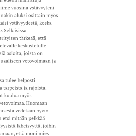
n edellä mainittuja
Viime vuosina ystävyyteni
inakin aluksi osittain myös
aisi ystävyydestä, koska
 Sellaisissa
rityisen tärkeää, että
elevälle keskustelulle
iä asioita, joista on
eksuaaliseen vetovoimaan ja
a tulee helposti
 tarpeista ja rajoista.
vat kuulua myös
ta vetovoimaa. Huomaan
emisesta vedetään hyvin
en etsi mitään pelkkää
yysistä läheisyyttä, joihin
huomaan, että moni mies