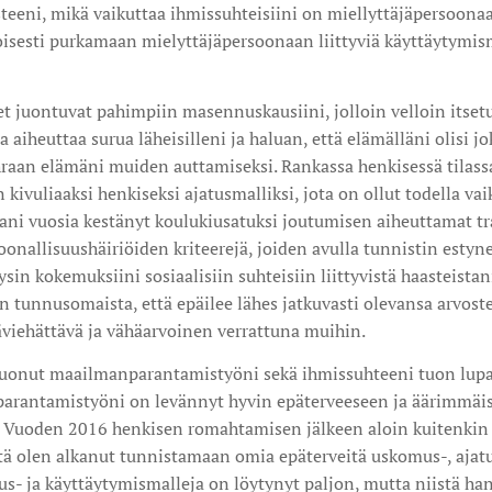
eeni, mikä vaikuttaa ihmissuhteisiini on miellyttäjäpersoonaan
oisesti purkamaan mielyttäjäpersoonaan liittyviä käyttäytymism
t juontuvat pahimpiin masennuskausiini, jolloin velloin itsetu
ua aiheuttaa surua läheisilleni ja haluan, että elämälläni olisi 
 uhraan elämäni muiden auttamiseksi. Rankassa henkisessä tilass
ivuliaaksi henkiseksi ajatusmalliksi, jota on ollut todella vai
ani vuosia kestänyt koulukiusatuksi joutumisen aiheuttamat t
rsoonallisuushäiriöiden kriteerejä, joiden avulla tunnistin esty
in kokemuksiini sosiaalisiin suhteisiin liittyvistä haasteistan
n tunnusomaista, että epäilee lähes jatkuvasti olevansa arvost
viehättävä ja vähäarvoinen verrattuna muihin.
luonut maailmanparantamistyöni sekä ihmissuhteeni tuon lupa
parantamistyöni on levännyt hyvin epäterveeseen ja äärimmäi
. Vuoden 2016 henkisen romahtamisen jälkeen aloin kuitenkin
tä olen alkanut tunnistamaan omia epäterveitä uskomus-, ajatu
tus- ja käyttäytymismalleja on löytynyt paljon, mutta niistä 