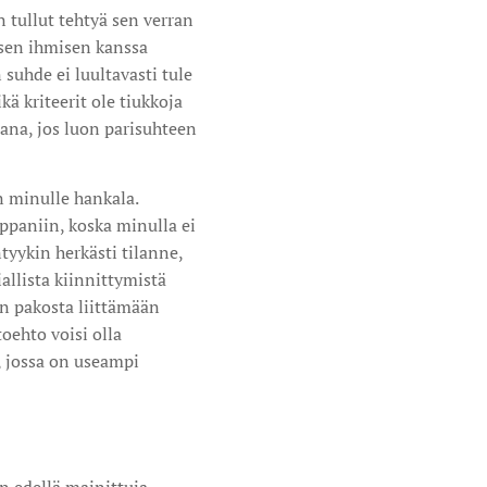
 tullut tehtyä sen verran
aisen ihmisen kanssa
suhde ei luultavasti tule
ä kriteerit ole tiukkoja
omana, jos luon parisuhteen
 minulle hankala.
ppaniin, koska minulla ei
tyykin herkästi tilanne,
allista kiinnittymistä
en pakosta liittämään
oehto voisi olla
, jossa on useampi