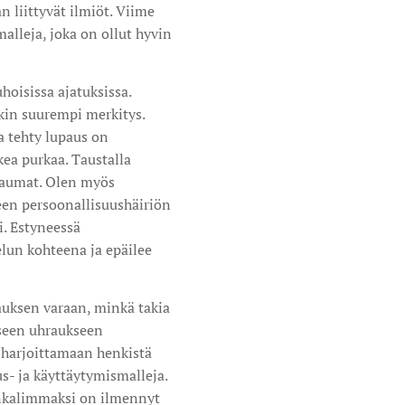
 liittyvät ilmiöt. Viime
alleja, joka on ollut hyvin
hoisissa ajatuksissa.
jokin suurempi merkitys.
a tehty lupaus on
kea purkaa. Taustalla
raumat. Olen myös
neen persoonallisuushäiriön
i. Estyneessä
elun kohteena ja epäilee
uksen varaan, minkä takia
seen uhraukseen
 harjoittamaan henkistä
s- ja käyttäytymismalleja.
hankalimmaksi on ilmennyt