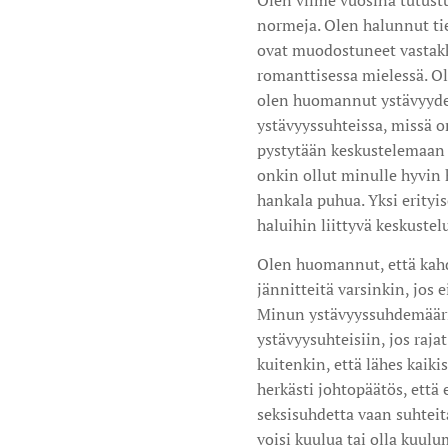
Olen viime vuosina tutustu
normeja. Olen halunnut tie
ovat muodostuneet vastakka
romanttisessa mielessä. Ol
olen huomannut ystävyyden
ystävyyssuhteissa, missä on
pystytään keskustelemaan my
onkin ollut minulle hyvin h
hankala puhua. Yksi erityis
haluihin liittyvä keskustel
Olen huomannut, että kahde
jännitteitä varsinkin, jos 
Minun ystävyyssuhdemääritt
ystävyysuhteisiin, jos raj
kuitenkin, että lähes kaiki
herkästi johtopäätös, että 
seksisuhdetta vaan suhteita
voisi kuulua tai olla kuul