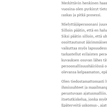
Merkittävin henkinen haast
vuosina olen pyrkinyt tiet
raskas ja pitkä prosessi.
Mielyttäjäpersoonani juure
Silloin päätin, että en hal
Siksi päätin silloin, että
osoittautunut äärimmäisen k
vaikuttaa myös lapsuudess
tarkastellut erilaisten pe
kuvauksen osuvan lähes täys
persoonallisuushäiriössä o
olevansa kelpaamaton, epä
Olen tiedostamattomasti 
ihmissuhteet ja maailman
perustuvaan ajatusmalliin
itsetutkiskelua, jonka myö
Epäterveitä uskomus-, aja