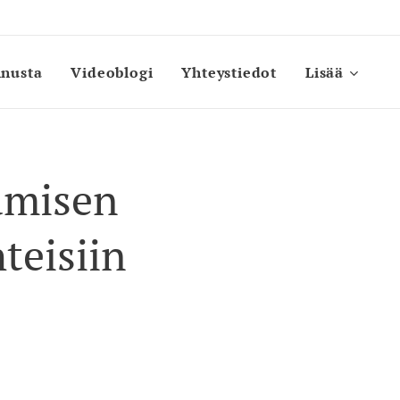
inusta
Videoblogi
Yhteystiedot
Lisää
amisen
teisiin