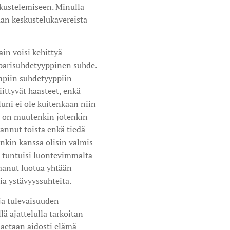
eskustelemiseen. Minulla
aan keskustelukavereista
ain voisi kehittyä
 parisuhdetyyppinen suhde.
mpiin suhdetyyppiin
ttyvät haasteet, enkä
uni ei ole kuitenkaan niin
le on muutenkin jotenkin
vannut toista enkä tiedä
enkin kanssa olisin valmis
s tuntuisi luontevimmalta
aanut luotua yhtään
ia ystävyyssuhteita.
ja tulevaisuuden
lä ajattelulla tarkoitan
jaetaan aidosti elämä