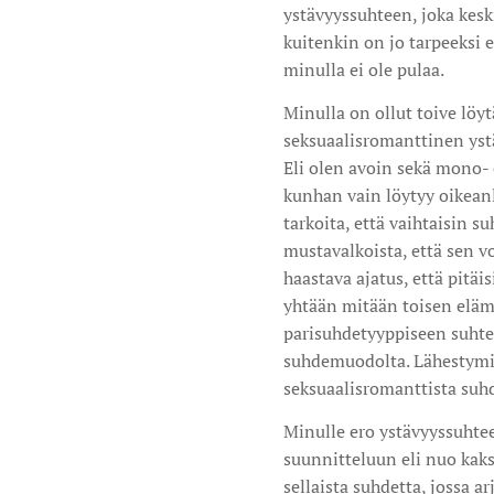
ystävyyssuhteen, joka keski
kuitenkin on jo tarpeeksi 
minulla ei ole pulaa.
Minulla on ollut toive löyt
seksuaalisromanttinen ystä
Eli olen avoin sekä mono-
kunhan vain löytyy oikean
tarkoita, että vaihtaisin
mustavalkoista, että sen 
haastava ajatus, että pitä
yhtään mitään toisen elämä
parisuhdetyyppiseen suhte
suhdemuodolta. Lähestymis
seksuaalisromanttista suhd
Minulle ero ystävyyssuhtee
suunnitteluun eli nuo kaksi
sellaista suhdetta, jossa 